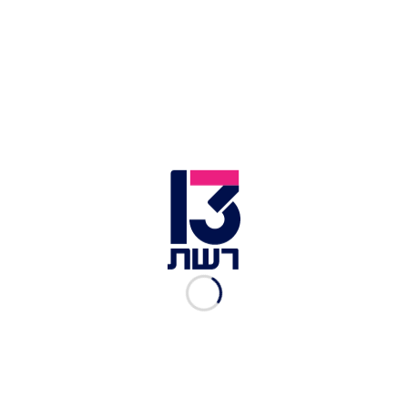
לחבל מבפנים, ובמיוחד מבחוץ. הם רוצים לחבל,
להשפיע ולפרק את החברה שלנו באמצעות פגיעה
בטוהר הבחירות. נעשה כל שביכולתנו, ואני סמוך
ובטוח שוועדת הבחירות המרכזית ואנשיה, בגיבוי
ובתמיכת שירות הביטחון הכללי, ימנעו הפרעות
שכאלה. בהצלחה לכל עם ישראל בתהליך הבחירות,
שהוא כה חשוב לנו כעם וכחברה".