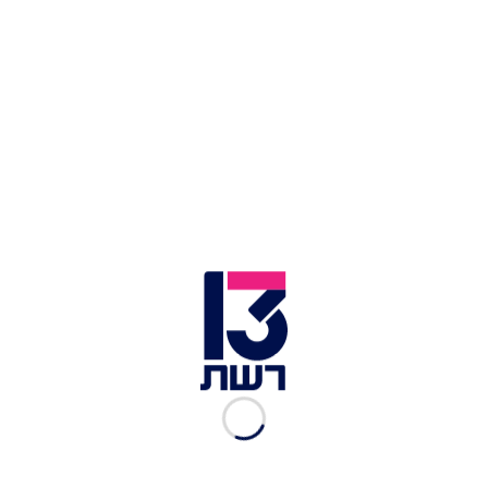
אליי. זה דבר חמור ביותר. אני ראש הממשלה, אני צריך
לקבל מסמכים סודיים חשובים ואכן לפעמים מידע
חשוב לא מגיע אליי. חומר קריטי צריך להגיע לראש
הממשלה, אני מקבל החלטות על סמך המידע הזה".
נתניהו בכנסת | צילום: חיים גולדברג, פלאש 90