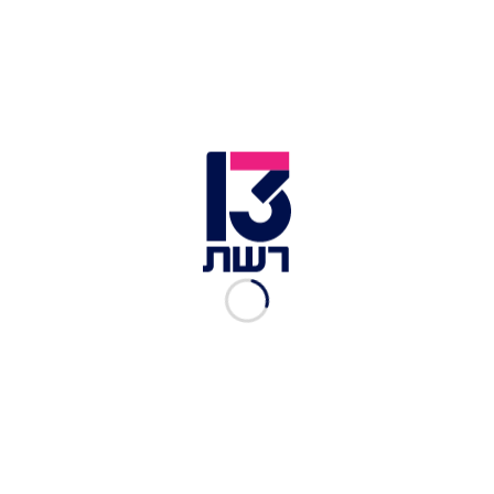
pic.twitter.com/78KlHkm31L
— איתמר בן גביר (@itamarbengvir)
March 18,
2025
מוקדם יותר, בן גביר בירך על החזרה ללחימה, ומסר:
"מברכים על חזרת מדינת ישראל בהובלת ראש
הממשלה בנימין נתניהו ללחימה עצימה. כפי שאמרנו
בחודשים האחרונים, כשפרשנו: ישראל חייבת לחזור
ללחימה בעזה - זה הצעד הנכון, המוסרי, הערכי
והמוצדק ביותר, זאת על מנת להשמיד את ארגון
הטרור חמאס ולהחזיר את חטופינו - אסור להשלים עם
קיום ארגון החמאס וחובה למוטט אותו".