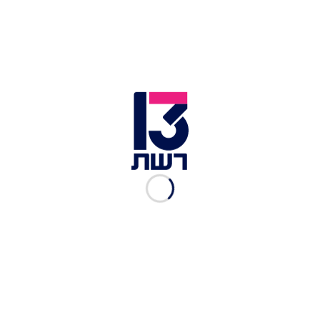
ראש הממשלה בנימין נתניהו ורעייתו שרה | צילום: עמוס בן
גרשום, לע"מ/חיים גולדברג, פלאש 90
בהפגנה נגד הממשלה ובדרישה להשבת החטופים
שהתקיימה ביום שלישי בירושלים
, עימותים אלימים
התפתחו בין מפגינים למשטרה - ושלושה נעצרו.