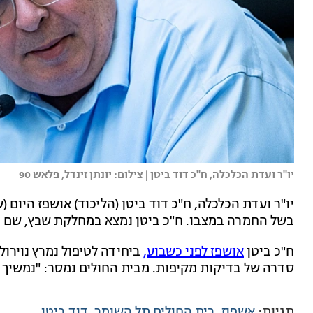
יו"ר ועדת הכלכלה, ח"כ דוד ביטן | צילום: יונתן זינדל, פלאש 90
יו"ר ועדת הכלכלה, ח"כ דוד ביטן (הליכוד) אושפז היום 
בשל החמרה במצבו. ח"כ ביטן נמצא במחלקת שבץ, שם ה
ח"כ ביטן
אושפז לפני כשבוע,
ביחידה לטיפול נמרץ נוירול
סדרה של בדיקות מקיפות. מבית החולים נמסר: "נמשיך ל
תגיות:
אשפוז
בית החולים תל השומר
דוד ביטן