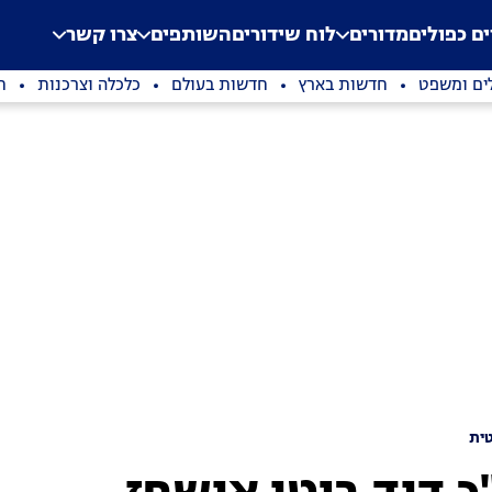
.
Application error: a clien
ים כפולים
מדורים
לוח שידורים
השותפים
צרו קשר
ים ומשפט
חדשות בארץ
חדשות בעולם
כלכלה וצרכנות
ת
ית