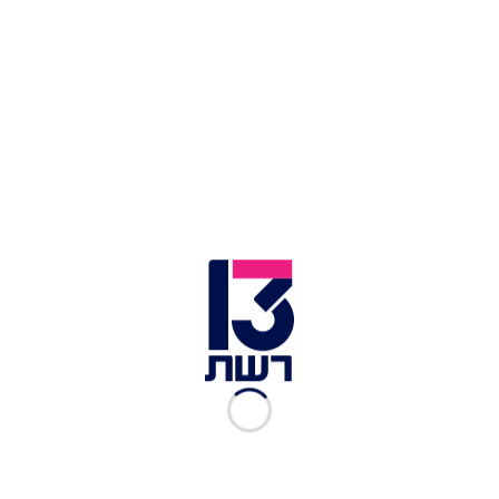
דרך הלשכה שלי. אל תדאג, שטפנו אחריה".
מלבד גפני ופינדרוס, גם ח"כ טלי גוטליב
השתלחה
ביועמ"שית במילים חריפות
בדיון שהתקיים מוקדם
יותר בוועדת הכנסת שעסק בבקשת גוטליב לקבלת
חסינות מפני העמדה לדין פלילי בפרשת חשיפת איש
השב"כ. "את רודפת אותנו. אתם מתנהגים כמו ארגון
פשע. חירבתם את הייעוץ המשפטי לממשלה ברגל גסה
ובאטימות לב". אמרה גוטליב לבהרב-מיארה, שנכחה
בדיון. "פעלתם במטרה ברורה לאחר תופת 7
באוקטובר - לחדל את ממשלת הימין ולהלבין את
צמרת השב"כ".