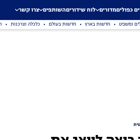
.
Application error: a clien
ים כפולים
מדורים
לוח שידורים
השותפים
צרו קשר
ים ומשפט
חדשות בארץ
חדשות בעולם
כלכלה וצרכנות
ת
ית