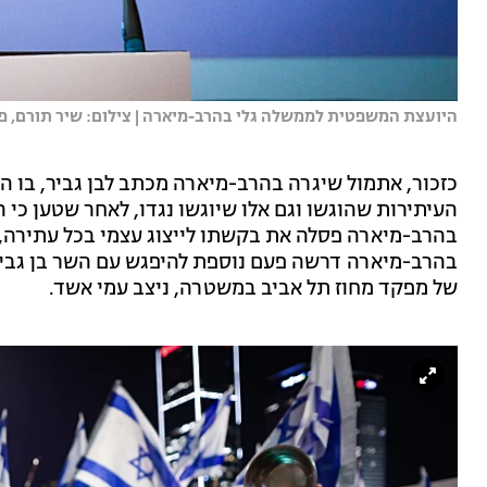
היועצת המשפטית לממשלה גלי בהרב-מיארה | צילום: שיר תורם, פלא
כזכור, אתמול שיגרה בהרב-מיארה מכתב לבן גביר, בו ה
העיתירות שהוגשו וגם אלו שיוגשו נגדו, לאחר שטען כי הו
בהרב-מיארה פסלה את בקשתו לייצוג עצמי בכל עתירה, ו
בהרב-מיארה דרשה פעם נוספת להיפגש עם השר בן גביר
של מפקד מחוז תל אביב במשטרה, ניצב עמי אשד.