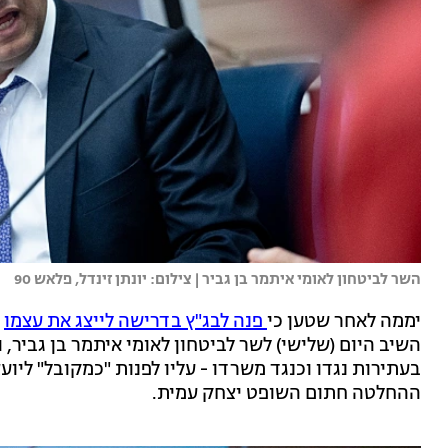
השר לביטחון לאומי איתמר בן גביר | צילום: יונתן זינדל, פלאש 90
יממה לאחר שטען כי
פנה לבג"ץ בדרישה לייצג את עצמו
ב
השיב היום (שלישי) לשר לביטחון לאומי איתמר בן גביר, וה
בעתירות נגדו וכנגד משרדו - עליו לפנות "כמקובל" לי
ההחלטה חתום השופט יצחק עמית.