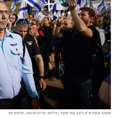
מפקד מחוז ת''א ניצב עמי אשד | צילום: אריק מרמור, פלאש 90