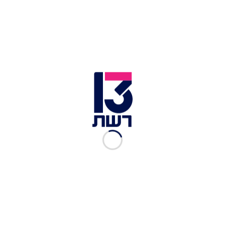
הדרומי - תנועת האם של מפלגת רע"ם - כארגון טרור,
בשל הפעילות שלה בהעברת תרומות לעזה במהלך
המלחמה.
המהלך דורש קידום חקיקה בכנסת, וכן חוות דעת
מגורמי הביטחון הרלוונטיים, בראשם שב"כ. מלשכת
ראש הממשלה טרם נמסרה תגובה.