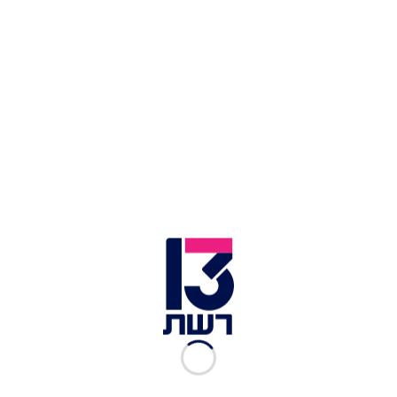
השר דוד אמסלם | צילום: יונתן זינדל, פלאש 90
ברקע
ביקור נשיא ארצות הברית דונלד טראמפ במזרח
התיכון
ושחרורו של החייל החטוף עידן אלכסנדר,
השר לשיתוף פעולה אזורי דוד אמסלם אמר הבוקר
(שלישי) כי "טראמפ לא צפוי, קם כל בוקר על צד אחר".
את הדברים אמר אמסלם בתוכנית "קלמן-ליברמן"
בכאן רשת ב'.
אמסלם מתח ביקורת על הנשיא האמריקני בעקבות
מהלכיו החד צדדיים בשבוע האחרון. הוא בירך על
החזרת עידן אלכסנדר
אך אמר שהאופן בו המהלך
נעשה היה "בוודאי לא תקין, בלשון המעטה. אני מצפה