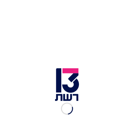
צילום תמונה ראשית: העולם הבוקר
זמן צפייה: 06:51
רפאל צדוק הוא מאפר שנסע לדובאי אחרי שנחתמו
הסכמי אברהם, והתאהב במדינה. הוא הפך למאפר
שהוא גם סלב בדובאי וכולם הכירו אותו. אחרי שפרצה
המלחמה בשבעה באוקטובר היחס אליו השתנה מקצה
לקצה ולבסוף הוא גם גורש מהמדינה, על אף ההצלחה
שהייתה לו. רפאל סיפר בתוכנית "העולם הבוקר" על
היחס של התושבים בדובאי כלפיו, על אף שידעו שהוא