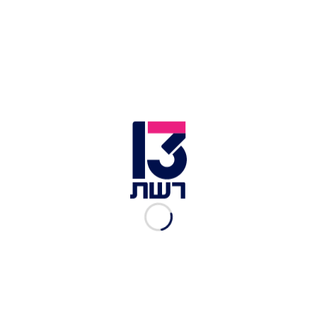
זמן צפייה: 09:41
בנה של דנה ביאלוסטוצקי היה אחד מילדי הגן שבו
התקיימה התעללות לכאורה. בריאיון לתוכנית "העולם
הבוקר", דנה סיפרה על הרגע בו האזינו לראשונה
ההקלטות ("ביום שגילינו את מה ששמענו, זה היה
היום שעולמנו קרס"), על הסיבות בגללן חשדו ("היו
חוזרים עם בגדים נקיים מדי, מורעבים, עם כוויות
בטוסיק, חבלות ומכות חריגות") ועל התלונה שהגישו
למשטרה ("מאז אנחנו קצת תוהים מה קורה הלאה, הן
לא זומנו לחקירה").
כתבות נוספות מתוך "העולם הבוקר":