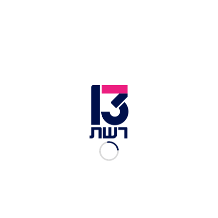
זמן צפייה: 13:40
תגובת משרד הבריאות:
"ביוזמת משרד הבריאות
הוחלט לקדם פיילוט לבחינת הוספת מגנזיום למים
מותפלים. לאחר סיום חלקו התיאורטי של הפיילוט,
פרצה מגפת הקורונה שדרשה תעדוף משאבים וכעת
מתמודדת מערכת הבריאות עם מלחמת חרבות ברזל.
הפיילוט נמצא בשלב התכנון של חלקו המעשי.
בעקבות תוצאות הסקר המשרד מקדם פעולות
להעלאת מודעות הציבור לצריכת מזון עשיר במגנזיום,
עם התייחסות מיוחדת לקבוצות סיכון מסוימות".