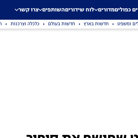
.
Application error: a clien
ים כפולים
מדורים
לוח שידורים
השותפים
צרו קשר
ים ומשפט
חדשות בארץ
חדשות בעולם
כלכלה וצרכנות
ת