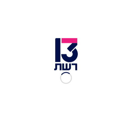
להתנהלותה של התקשורת החופשית בישראל שהיא
חלק בלתי נפרד מצביונה הדמוקרטי של מדינת
ישראל".
השר קרעי תקף את היועמ"שית בתגובה: "את כבר
מזמן לא פועלת כגורם משפטי ממלכתי – אלא
כשחקנית פוליטית על מלא. העובדות פשוטות: עשרות
שקלים נגבים מדי חודש מכל משפחה על תכנים שלא
נצרכים. רגולציה מיושנת גורמת לעלויות כבדות
המגולגלות על הציבור. יוקר המחיה מזנק – ואת
מציעה עוד עיכוב, עוד ועדה, עוד מסמך. כשאת
מדברת על 'חופש ביטוי', בפועל את מגבה גופים
שחונקים כל קול אחר, חוסמים תחרות, ומונעים גיוון
אמיתי".