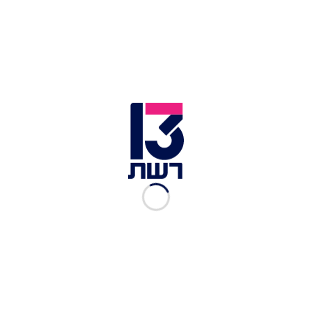
הציוד שאותר בביתו של בן סימון
ב-16 בנובמבר בשנה שעבר, בית המשפט המחוזי בתל
אביב הרשיע את הנאשם המרכזי בפרשה 512 יצחק
אברג'יל, כמו גם את אבי רוחן שהואשמו בניהול ארגון
פשיעה. אברג'יל הורשע גם בשלושה מקרי רצח, של
שלושה אזרחים חפים מפשע שנהרגו בניסיון החיסול