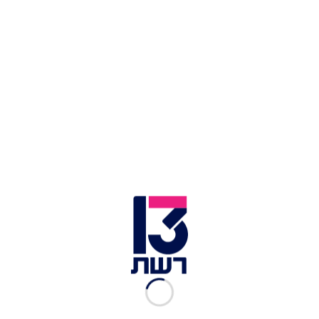
ישראלי נהרג בגיאורגיה:
גופת הצעיר הישראלי
שנעדר במדינה נמצאה הבוקר (שישי) כחמישה
קילומטרים ממקום הנפילה, באזור הררי כ-150
קילוטמרים מצפון לבירה טביליסי. הבוקר הותר
לפרסום כי מדובר ביונתן אדלר, בן
18 מירושלים, שהחליק במהלך חציית נהר ונסחף - מה
שהוביל למותו.
רוצים לקבל עדכונים נוספים? הצטרפו לפייסבוק רשת