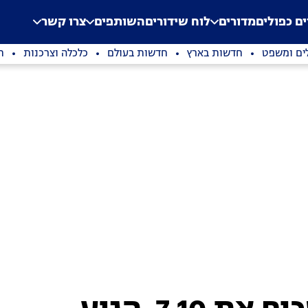
.
Application error: a clien
ים כפולים
מדורים
לוח שידורים
השותפים
צרו קשר
ים ומשפט
חדשות בארץ
חדשות בעולם
כלכלה וצרכנות
ת