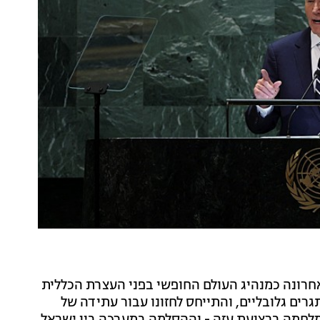
האחרונה כמנהיג העולם החופשי בפני העצרת הכללית
 יורק בפעם ה-79 ברקע שלל אתגרים גלובליים, והתייחס לחזונו עבור עתידה של