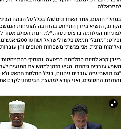
ארצות הברית, למשבר האקלים, למלחמה באוקראינה, המ
לחיזבאללה.
במהלך הנאום, אחד האחרונים שלו בכלל על הבמה הבינל
הקרוב, הנשיא ביידן התייחס בהרחבה למתיחות הנמשכ
ופירט: "מחבל
ואלימות מינית. אני פגשתי משפחות חטופים והן עוברות 
ביידן קרא לסיום המלחמה ברצועה, והוסיף בהתייחסות 
משפע עוברים גיהנום. הגיע הזמן לממש את המגעים לע
"גם תושבי עזה עוברים גיהנום, בגלל החלטת חמאס ולא
והחזרת החטופים, ואני קורא למועצת הביטחון לקדם את