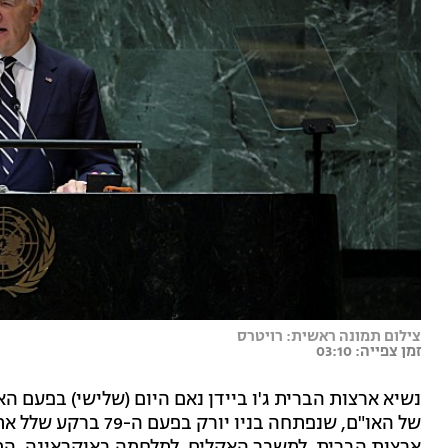
צילום תמונה ראשית: רויטרס
זמן צפייה: 03:10
נשיא ארצות הברית ג'ו ביידן נאם היום (שלישי) בפעם 
של האו"ם, שנפתחה בניו