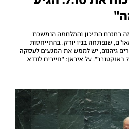
ביידן באו"ם: "אסור לשכוח את 7.10. הגיע
ה"
ה במזרח התיכון והמלחמה הנמשכת
 ביידן נאם בפני העצרת ה-79 של האו"ם, שנפתחה בניו יורק. בהתייחסות
רים גיהנום, יש לממש את המגעים לעסקה
ולהחזיר אותם הביתה. אסור לשכוח את זוועות 7 באוקטובר". על איראן: "חייבים לוודא