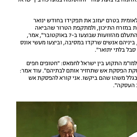
לחמה ברצועת עזה - וההסלמה במערכה בין ישראל
אומית בטרם יעזוב את תפקידו בחודש ינואר
ת במזרח התיכון, ולמתקפת הטרור שהביאה
לפתיחת המלחמה ברצועת עזה. "למדינות העולם אסור להתעלם מהזוועות שבוצעו ב-7 באוקטובר", אמר,
י חמאס פלשו לישראל ושחטו 1200 אנשים, ביניהם אנשים שרקדו במסיבה, וביצעו מעשי אונס
סבל בלתי יתואר".
למו"מ התקוע בין ישראל לחמאס: "חטופים חפים
סקת הפסקת אש שתחזיר אותם לבתיהם". עוד אמר:
 בגלל משהו שהם ביקשו. אני קורא להפסקת אש
 העסקה".