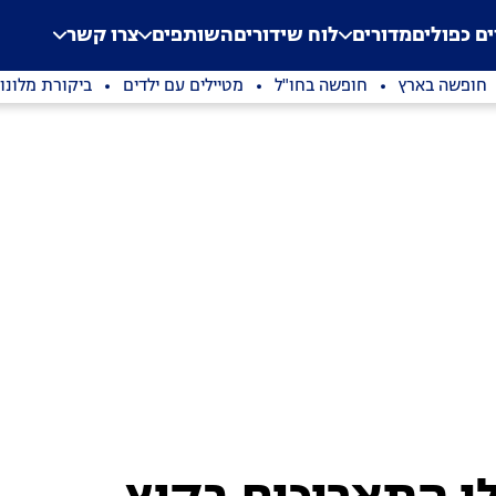
.
Application error: a clien
ים כפולים
מדורים
לוח שידורים
השותפים
צרו קשר
חופשה בארץ
חופשה בחו"ל
מטיילים עם ילדים
ביקורת מלונו