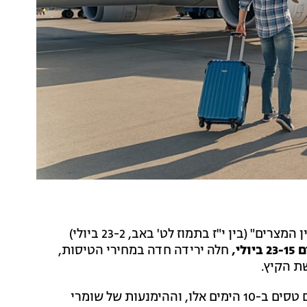
אם אתם ספונטניים, בודאי תשמחו לדעת כי בתקופת "בין המצרים" (בין י"ז בתמוז לט' באב, 23-2 ביולי)
י,
חלה ירידה חדה במחירי הטיסות,
ת הקיץ.
הירידה הינה בשל העובדה כי דתיים ושומרי מסורת אינם טסים ב-10 הימים אלו, וההימנעות של שומרי