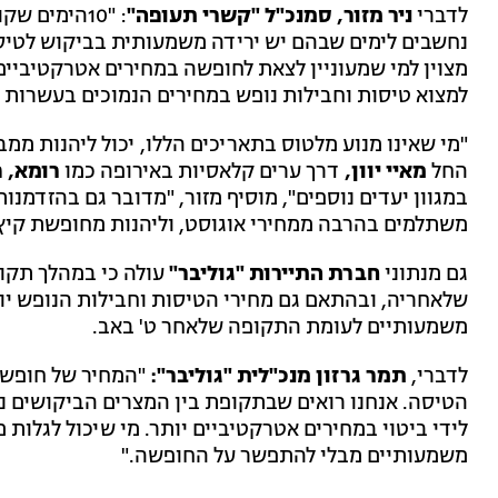
לדברי
ניר מזור, סמנכ"ל "קשרי תעופה"
: "10הימים
נחשבים לימים שבהם יש ירידה משמעותית בביקוש לטיסות
מצוין למי שמעוניין לצאת לחופשה במחירים אטרקטיביים 
למצוא טיסות וחבילות נופש במחירים הנמוכים בעשרות א
"מי שאינו מנוע מלטוס בתאריכים הללו, יכול ליהנות מ
החל
מאיי יוון,
דרך ערים קלאסיות באירופה כמו
רומא, פ
במגוון יעדים נוספים", מוסיף מזור, "מדובר גם בהזדמנו
משתלמים בהרבה ממחירי אוגוסט, וליהנות מחופשת קיץ א
גם מנתוני
חברת התיירות "גוליבר"
עולה כי במהלך תקו
שלאחריה, ובהתאם גם מחירי הטיסות וחבילות הנופש יורד
משמעותיים לעומת התקופה שלאחר ט' באב.
לדברי,
תמר גרזון מנכ"לית "גוליבר":
"המחיר של חופשת 
הטיסה. אנחנו רואים שבתקופת בין המצרים הביקושים נ
לידי ביטוי במחירים אטרקטיביים יותר. מי שיכול לגלות
משמעותיים מבלי להתפשר על החופשה."