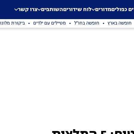
.
Application error: a clien
ים כפולים
מדורים
לוח שידורים
השותפים
צרו קשר
חופשה בארץ
חופשה בחו"ל
מטיילים עם ילדים
ביקורת מלונו