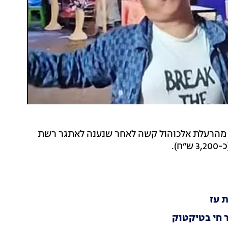
טאנקארן קאנתי, כוכב רשת תאילנדי בן 27, מת מהרעלת אלכוהול קשה לאחר שנענה לאתגר רשת
ר חי בטיקטוק