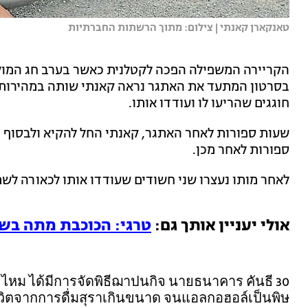
טאנקארן קאנתי | צילום: מתוך הרשתות החברתיות
הקריירה המשפילה הפכה לקטלנית כאשר בערב חג המולד
בסרטון המתעד את האתגר נראה קאנתי שותה במהירות א
חוגגים שהריעו לו ועודדו אותו.
שעות ספורות לאחר האתגר, קאנתי החל להקיא ולבסוף ה
ספורות לאחר מכן.
לאחר מותו נעצרו שני חשודים שעודדו אותו לכאורה לש
אולי יעניין אותך גם:
טרגי: הכוכבת מתה בשי
สายไหม ได้มีการจัดพิธีฌาปนกิจ นายธนาคาร คันธี
ยชีวิตจากการดื่มสุราเกินขนาด จนแอลกอฮอล์เป็นพิษ