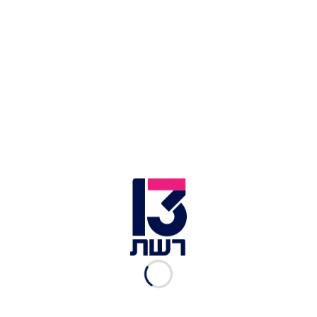
פוסט משותף על ידי ‏‎7NEWS Queensland‎‏ (@‏‎7newsqueensland‎‏)
ביום שני מסרה דוברת סוכנות החלל האוסטרלית כי
הכדורים אותרו וזוהו סופית. "החפצים שהתגלו נראים
כמיכלי לחץ שמקורם בכלי שיגור לחלל", אמרה לתאגיד
השידור האוסטרלי, והוסיפה שמיקום החפצים
ומאפייניהם תואמים שאריות של גוף רקטה זר שחזר
לאטמוספרה ממסלול. לדבריה, הרשויות פועלות מול
גורמים בינלאומיים כדי לאתר את מקור הפסולת, והיא
הזהירה: מי שנתקל בחפץ חשוד כזה צריך להתרחק
ולהתקשר לשירותי החירום, ולא לגעת בו בשום מצב.