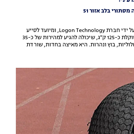
עיני?
מסתורי בלב אזור 51
ה-Rotunbot RT-G הוא רובוט כדורי חדש שפותח בסין על ידי חברת Logon Technology, ומיועד לסייע
למשטרה בפעילות מבצעית. מדובר במכונה עצמאית ששוקלת כ-125 ק"ג, שיכולה להגיע למהירות של כ-35
וליות, בוץ ונהרות. היא מאיצה בחדות, שורדת