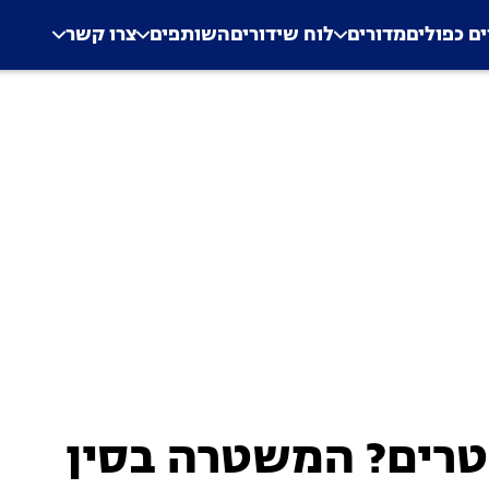
.
Application error: a clien
ים כפולים
מדורים
לוח שידורים
השותפים
צרו קשר
טרים? המשטרה בסין