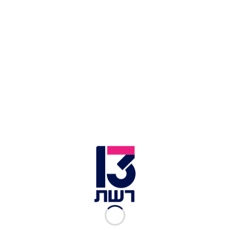
אך בבית העסק הסמוך לא יכלו להתעלם מזוג הרגליים
שצצו לפתע מהתקרה. התברר כי האיש נפל
מהמרפסת והתרסק דרך תקרת בית העסק כשהוא
עירום לחלוטין ומכוסה בצואה.