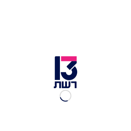
צילום תמונה ראשית: מתוך הרשתות החברתיות
זמן צפייה: 01:12
סין: שכנים מודאגים מגואנגג'ואו הזעיקו את שירותי
החירום לאחר ששמעו "אישה צועקת" מתוך אחת
מדירות הבניין. הם הביעו חשש כי מדובר במצב
חירום.
לכתבות נוספות
מפחיד: קנה דירה להשקעה והזדעזע ממה שמצא
בפנים
הסוד התגלה והמורה הושעתה מבית הספר הקתולי
הזמינה מרק מיסו וקיבלה תוספת מפתיעה (ולא
טעימה בכלל)