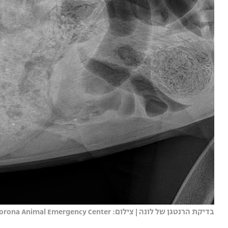
בדיקת הרנטגן של לונה | צילום: Corona Animal Emergency Center