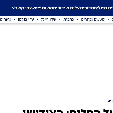
.
Application error: a clien
ים כפולים
מדורים
לוח שידורים
השותפים
צרו קשר
קטעים נבחרים
כתבות
עידן רייכל
עדן בן זקן
נועה קי
ים