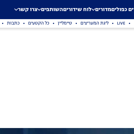
.
Application error: a clien
ים כפולים
מדורים
לוח שידורים
השותפים
צרו קשר
LIVE
ליגת המעריצים
טיימליין
כל הקטעים
כתבות