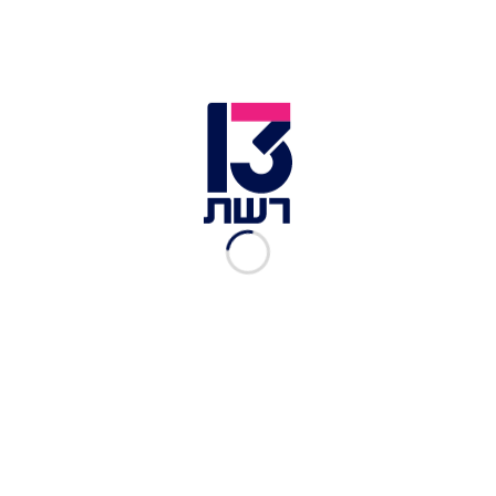
צילום תמונה ראשית: יח"צ
זמן צפייה: 00:22
בשבועיים האחרונים מאז פרצה מלחמת "חרבות
ברזל", אנה זק רצה ברחבי הארץ ומבקרת חיילים,
פצועים וכן תושבים מעוטף עזה שנאלצו להתפנות
מבתיהם. היא, כמו אמנים רבים, עושים ככל יכולתם
בשביל להעלות להם חיוך קטן על הפנים בימים קשים
אלו - והכול בהתנדבות מלאה. כך, הגיעה זק לחבק
משפחות שפונו לבית מלון בתל אביב ושרה איתם כמה
משיריה הגדולים.