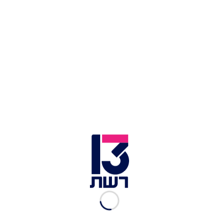
לו גם את הסאונד הבינלאומי.
הבעיה אצל נועה היא לא הכישרון הבלתי מעורער
שלה, אלא הבחירות שלה. בזמן שהיא שולטת ביד רמה
בשוק המקומי, לשוק העולמי היא מגישה פופ פרווה
שמרגיש מעט ממוחזר. כזה שהיה מתאים לתחילת
שנות ה-2000 וזה כבר לא מספיק היום. במיוחד
כשהכוכבות הגדולות של ארה"ב הן ביונסה, בילי
אייליש, אריאנה גרנדה וטיילור סוויפט, שלכל אחת
מהן יש סאונד ואופי שונים לחלוטין. השוק העולמי זה
כבר לא אנה זק ואגם בוחבוט.