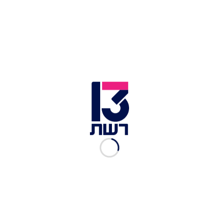
מאוד. אני מאשים את עצמי על כך שלא התכוננתי
נפשית לאכזבה, על כך שהצבתי את עצמי באופן
אוטומטי בעמדה הזו.
"חשבתי שאין דבר טוב יותר - המקום הזה (אצטדיון
ה-Caesars Superdome שבניו אורלינס), הבמה ההיא
והפלטפורמה הזו בעיר שלי. זה שבר אותי, אני רק
מנסה להרכיב את עצמי מחדש ואני מרגיש שאכזבתי
את כולכם על שלא קיבלתי את ההזדמנות הזו". הראפר
סיכם והודה בשנית למעריציו ובני משפחתו על
התמיכה, ואמר: "אלוהים, איך כולכם עזרתם לי".