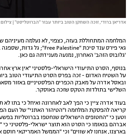
אדריאן ברודי, זוכה השחקן הטוב ביותר עבור "הברוטליסט" | צילום: arlos Barría/Reuters
המלחמה המתחוללת בעזה, כצפוי, לא נעלמה מעיניהם של
גאי פירס ענד סיכת "lestine
'גלובוס הזהב' האחרון, נמנעה מענידתה גם כאן.
בנוסף, הסרט התיעודי הישראלי-פלסטיני "אין ארץ אחרת
על השטיח האדום - זכה בפרס הסרט התיעודי הטוב ביות
ובאסל אדרה על מאבק הכפרים הפלסטיניים באזור מסאפ
השלישי בתולדות הטקס שזכה באוסקר.
בעוד אדרה ציין כי הפך לאב לאחרונה ואיחל כי בתו לא 
קריאה להפסקת המלחמה ו"הטיהור האתני" של העם הפל
אברהם בנאומו כי הסרט הוא תוצר ישראלי-פלסטיני כי "י
בארצנו, אנחנו לא שווים" וכי "הממשל האמריקאי חוסם א