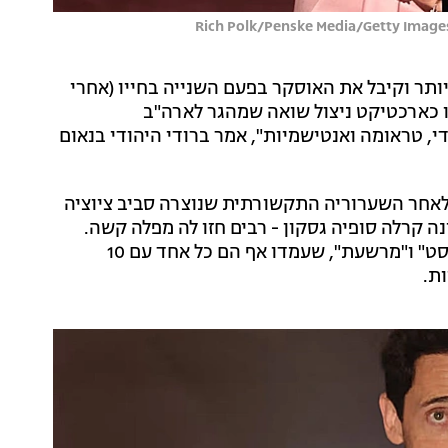
תר וקיבל את האוסקר בפעם השנייה בחייו (אחרי
-2003), הפעם על תפקידו כארכטיקט ניצול שואה שמהגר לארה"ב
די, טראומה ואנטישמיות", אמר ברודי היהודי בנאום
לאחר השערוריה התקשורתית שנוצרה סביב ציוציה
 קרלה סופיה גסקון - רבים חזו לה מפלה קשה.
מתוך 13 מועמדויות, זכה הסרט בשניים בלבד. "הברוטליסט" ו"מרשעת", שעמדו אף הם כל אחד עם 10