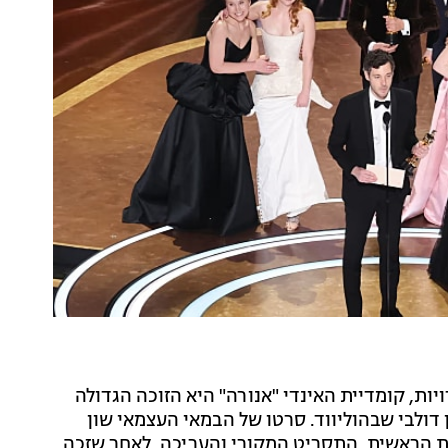
הגיעה לסיומה: עם 5 זכיות מתוך 6 מועמדויות, קומדיית האינדי "אנורה" היא הזוכה הגדולה
ן) בתיאטרון דולבי שבהוליווד. סרטו של הבמאי העצמאי שון
ת הראשית, התסריט המקורי והעריכה. לאחר שזכה