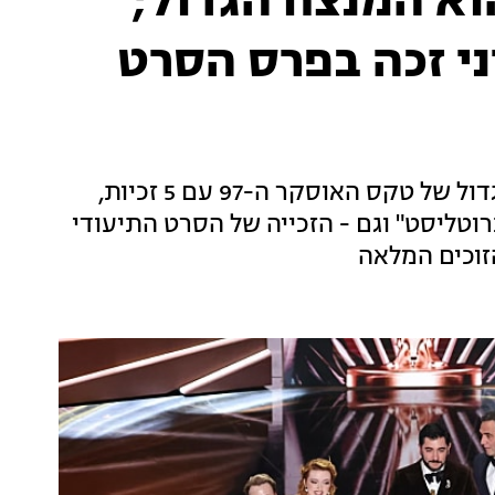
נורה" הוא המנצח הגדול;
י זכה בפרס הסרט
ניצחון לקולנוע העצמאי: "אנורה" הוא הזוכה הגדול של טקס האוסקר ה-97 עם 5 זכיות,
רוטליסט" וגם - הזכייה של הסרט התיעודי
זוכים המלאה