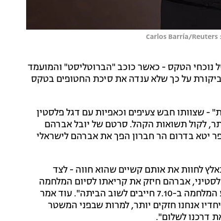
C
 נוכחי הטקס - כאשר כוכב "הברוטליסט" והמועמד
Free Pa"; גל גדות, שספגה ביקורת על כך שלא ענדה את סיכת החטופים בטקס
" - שצוותו חבש צעיפים וכאפיות עם דגל פלסטין
ר, לקול תשואות הקהל. סרטם של יובל אברהם
ר יטא בדרום הר חברון הפך את אברהם לישראלי
תאלץ לחוות את אותם קשיים שהוא חווה - לצד
סטיני, אברהם חיזק את קריאתו לסיום המלחמה
וטען כי "החטופים הישראלים שנחטפו בברוטליות בפשע המלחמה ב-7.10 חייבים לשוב הביתה". עוד אמר
חדיו אנחנו חזקים יותר, למרות שבפני המשטר
ת דרכנו לשלום".