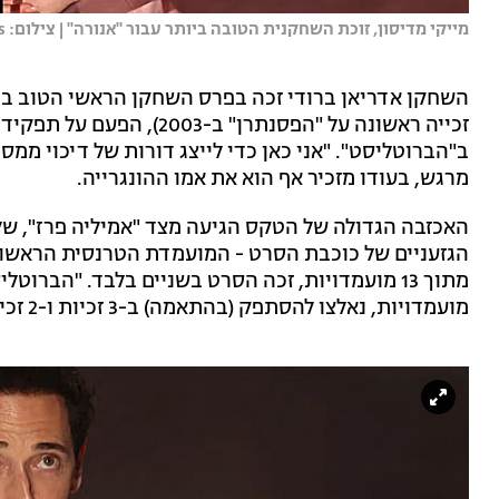
מייקי מדיסון, זוכת השחקנית הטובה ביותר עבור "אנורה" | צילום: Rich Polk/Penske Media/Getty Images
השחקן אדריאן ברודי זכה בפרס השחקן הראשי הטוב ביו
זכייה ראשונה על "הפסנתרן" ב
ב"הברוטליסט". "אני כאן כדי לייצג דורות של דיכוי ממס
מרגש, בעודו מזכיר אף הוא את אמו ההונגרייה.
האכזבה הגדולה של הטקס הגיעה מצד "אמיליה פרז", ש
הגזעניים של כוכבת הסרט - המועמדת הטרנסית הראשונה
מועמדויות, נאלצו להסתפק (בהתאמה) ב-3 זכיות ו-2 זכיות.