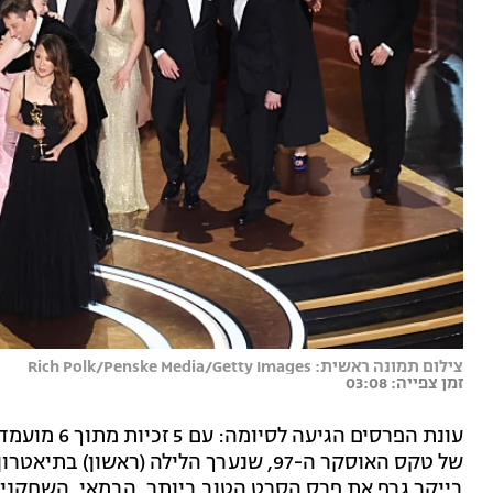
צילום תמונה ראשית: Rich Polk/Penske Media/Getty Images
זמן צפייה: 03:08
עונת הפרסים 
של טקס האוסקר ה-97, שנערך הלילה (ראשו
בייקר גרף את פרס הסרט הטוב ביותר, הבמאי, השחקני