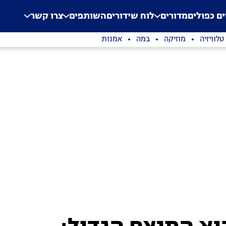
.
Application error: a clien
ים כפולים
מדורים
לוח שידורים
השותפים
צרו קשר
טלוויזיה
מוזיקה
במה
אמנות