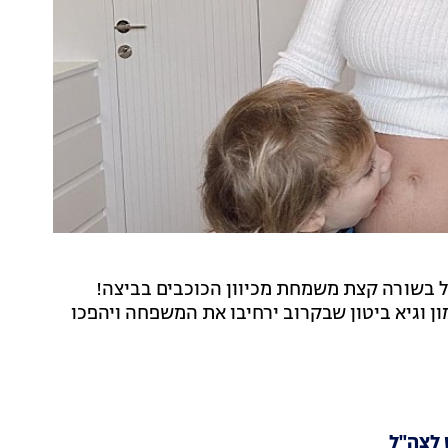
ל בשורה קצת משמחת מכיוון הכוכבים בביצה!
ולים למתמודדי ״זוג מנצח vip" דנה זרמון וגיא ביטון שבקרוב ירחיבו את המשפחה ויהפכו