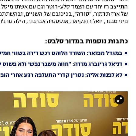
התייצב רז יחד עם הצמד סלע-רוטר וגם עם אשתו מיטל
של ארז תדמור, "סודה", בכיכובם של השניים, ובהשתתפו
פיני טבגר, יואל רוזנקיאר, אנסטסיה אברבוך, הילה סרג'ון
כתבות נוספות במדור סלבס:
במגדל מפואר: השורד הלוהט רכש דירה בשווי חמיש
דניאל גרינברג מודה: "חווה משבר נפשי ולא פשוט ל
לא לפנות אליה: נסרין קדרי התעלפה רגע אחרי הופ