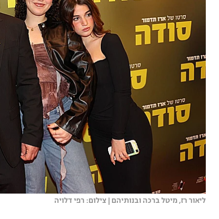
ליאור רז, מיטל ברכה ובנותיהם | צילום: רפי דלויה