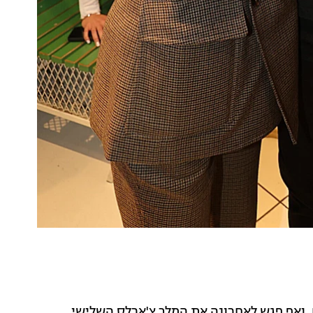
 ואף פגש לאחרונה את המלך צ'ארלס השלישי,