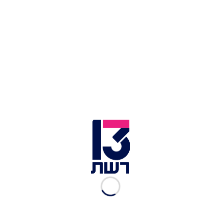
זמן צפייה: 04:15
שי חי
ותניה חוו משבר בזוגיות בחודש מרץ האחרון,
אך כעבור זמן קצר הם חזרו זה לזו, אך הפעם השניים
החליטו שזה הסוף. שי חי אישר את הפרידה ל
ערן
סויסה שדיווח לראשונה על הפרידה בחשבון
האינסטגרם שלו.
כתבות נוספות בתרבות ובידור:
כל האמת בפרצוף: שי חי מגיב להתבטאות של דיאן
למה קים קרדשיאן באמת נפרדה מפיט דייוידסון?
הרמיקס של המלכות: ביונסה מחדשת את Vogue של
מדונה