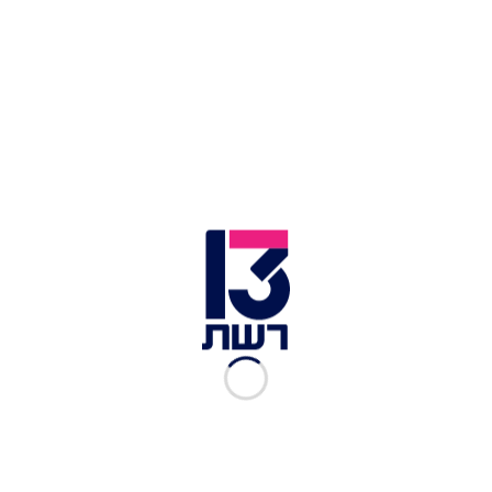
על פי פרסום ראשון של ערן סויסה, השניים החליטו
להיפרד, כשעל פי מקורבים הם החליטו לעשות זאת
"באהבה, חברות והסכמה מלאה". עוד נטען כי יש בין
השניים הערכה הדדית ואהבה גדולה לבנות
המשותפות.