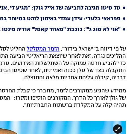
טל טיטו מגיבה לתביעה של אייל גולן: "מגיע לי, א
פפראצי בלעדי: עידן עמדי באימון לוהט במיוחד בחו
"אני לא סוג ג'": כוכבת "פאוור קאפל" אודיה פינטו 
על פי דיווח ב"ישראל בידור",
הזמר המסלסל
החליט לסלוח
ההליכים נגדה. זאת לאחר שיוצאת הריאליטי הביעה התנצ
כדי להביע חרטה עמוקה על השתלשלות האירועים. גורמ
התקבלה בצד של גולן ככנה ואמיתית, לאחר שטיטו הבינ
דבריה, קיבלה עליהם אחריות מלאה והתנצלה.
ממידע שהגיע ממקורבים לזמר, מתברר כי קבלת החרטה 
של גולן לאורך כל הדרך. המקורבים הוסיפו ומסרו: "המ
תהיה קלה על המקלדת ברשתות החברתיות".