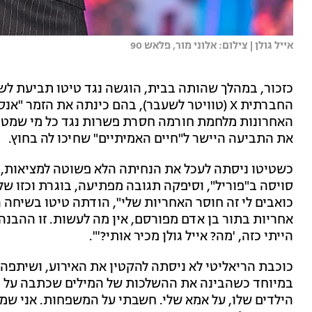
אייל גולן | צילום: אלוני מור, פלאש 90
כזכור, במהלך שהותה בבית, הוגשה נגד טיטו תביעת לש
החברתית X (טוויטר לשעבר), בהם כינתה את הזמר
האחרונות מלחמת חורמה חסרת פשרות נגד כל מי שמטיח
את התביעה היישר ל"חיים האמיתיים" שחיכו לה בחוץ.
כשטיטו ניסתה לעכל את הנחיתה הלא פשוטה למציאות, 
סויסה ב"פוריל", וסיפקה תגובה מפתיעה, בוגרת וכזו 
כואבים לי זה חוסר האחריות שלי", הודתה טיטו בשיחה ה
אחריות בתור בן אדם מפורסם, אין מה לעשות. זו ההבנה 
הייתי כזה, 'מה? אייל גולן מכיר אותי?'".
כוכבת הריאליטי לא ניסתה להקטין את האירוע, ושיתפה
במיוחד כשהבינה את ההשלכות של המילים שכתבה על המ
הילדים שלו, על אמא שלי. חשבתי על המשפחות. אני שמח