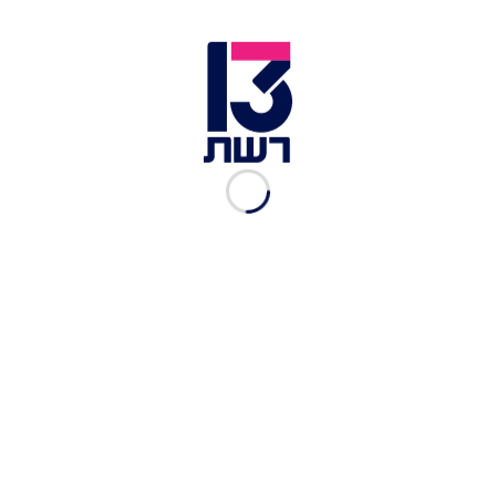
אנחנו שמחים לבשר כי בכל זאת תהיה חתונה!
כתבות נוספות במדור סלבס:
רגע לפני האירוע הגדול: שיר אלמליח ביטלה את
החתונה
לצד מחווה מרגשת: נינט טייב חוגגת רווקות ונשיות
במקום להתראיין באירוע מתוקשר: שניר בורגיל
יתייצב בבית המשפט