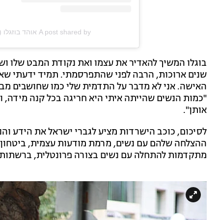
A post shared by אוהד בוזגלו (@ohad_buzaglo_official)
בוגלו המשיך להאדיר את עצמו ואת נקודת המבט שלו וש
שנים ארוכות, הרבה לפני שהתפרסמתי. תמיד ידעתי שאנ
האישה. אני לא מדבר על התדמית שלי כמו שחושבים מבחו
"כמות הנשים שהייתה איתי היא חריגה בכל קנה מידה, וז
אותן".
לסיכום, כוכב הישרדות מציע לגברי ישראל את הידע והני
ההצלחה שלהם עם נשים, מרמת מודעות עצמית, ביטחון עצ
מתקדמות להתחלה עם נשים בצורה פרונטלית, ברשתות 