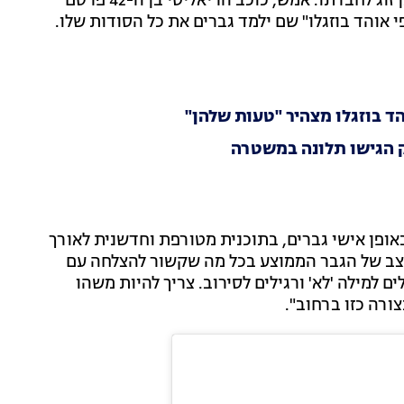
לו להישאר רווק בימים מסויימים בשבוע, ובשאר להיות בן זוג לחברתו. אמש, כוכב הריאליטי בן ה-42 פרסם
אוהד בוזגלו" שם ילמד גברים את כל הסודות שלו.
הד בוזגלו מצהיר "טעות שלהן"
ק הגישו תלונה במשטרה
ופן אישי גברים, בתוכנית מטורפת וחדשנית לאורך
המצב של הגבר הממוצע בכל מה שקשור להצלחה עם
ם למילה 'לא' ורגילים לסירוב. צריך להיות משהו
ורה כזו ברחוב".