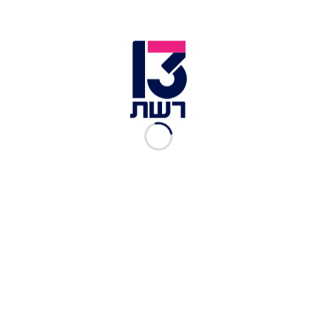
ליר עוז, נויה אריאלי | צילום: אינסטגרם
כשאריאלי שיתפה תמונה של השתיים בשדה התעופה
בדרך לחופשת סקי משותפת, היא קיבלה תגובה