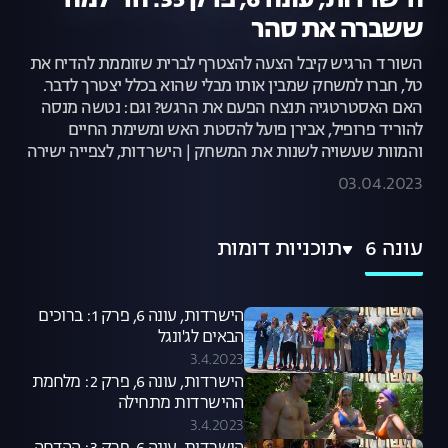
הישרדות, עונה 6, פרק 35: הדילמה
ששברה את סהר
השורד הרגיש קיבל הצעה להצטרף לברית שזוממת להדיח את
טל, חברו למשחק שמבין אותו מבלי שהוא בכלל יצטרך לדבר.
האם האסטרטגיה תנצח הפעם את הרגש? וגם: נטשה מנסה
להוריד פרופיל, אבירן פועל להסטת האש ומשימת החיים
והמוות שעשויה לשנות את המשחק | הישרדות, לצפייה ישירה
03.04.2023
עונה 6
תוכניות דומות
הישרדות, עונה 6, פרק 1: ברוכים
הבאים לג'ונגל
3.4.2023
הישרדות, עונה 6, פרק 2: מלחמת
ההישרדות מתחילה
3.4.2023