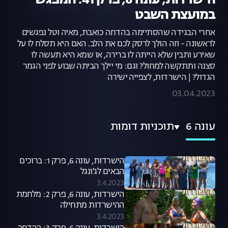
הישרדות, עונה 6, פרק 41: המפגש
במועצת השבט
אחרי הבגידה שהסתיימה בהדחה כואבת, מאיה וטל נפגשים
לראשונה - וזה הולך לרסק לכם את הלב. האם היא תסלח לו על
שאירע ותבין שלא הייתה לו ברירה, או שמא היא תעשה לו
סצנה ותתקשה למחול? וגם: מי יילך הביתה שבוע לפני הגמר
הגדול? | הישרדות, לצפייה ישירה
03.04.2023
עונה 6
תוכניות דומות
הישרדות, עונה 6, פרק 1: ברוכים
הבאים לג'ונגל
3.4.2023
הישרדות, עונה 6, פרק 2: מלחמת
ההישרדות מתחילה
3.4.2023