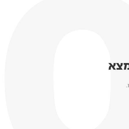
מצא
.